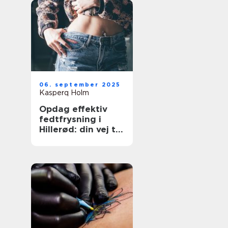
06. september 2025
Kasperq Holm
Opdag effektiv
fedtfrysning i
Hillerød: din vej til
målrettet
fedtreduktion