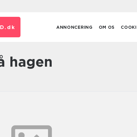
D.
dk
ANNONCERING
OM OS
COOKI
på hagen