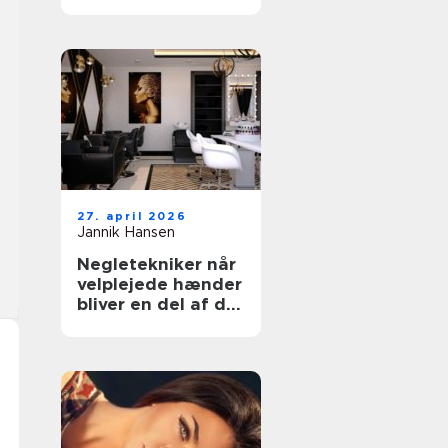
rette klinik til din
hud
27. april 2026
Jannik Hansen
Negletekniker når
velplejede hænder
bliver en del af dit
udtryk