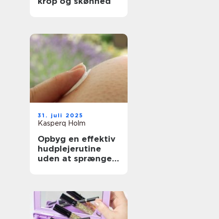
krop og skønhed
31. juli 2025
Kasperq Holm
Opbyg en effektiv
hudplejerutine
uden at sprænge
budgettet