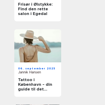
Frisør i Ølstykke:
Find den rette
salon i Egedal
06. september 2025
Jannik Hansen
Tattoo i
København – din
guide til det
perfekte
kunstværk