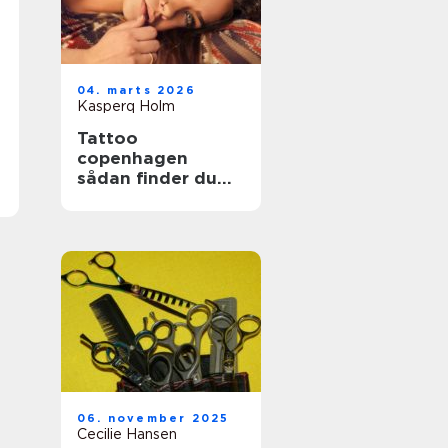
04. marts 2026
Kasperq Holm
Tattoo
copenhagen
sådan finder du
det rette studie i
byen
06. november 2025
Cecilie Hansen