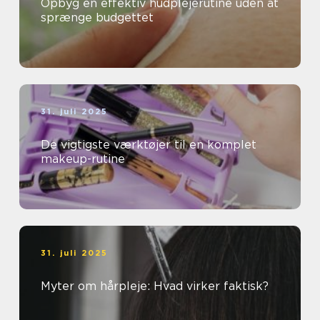
Opbyg en effektiv hudplejerutine uden at
sprænge budgettet
31. juli 2025
De vigtigste værktøjer til en komplet
makeup-rutine
31. juli 2025
Myter om hårpleje: Hvad virker faktisk?