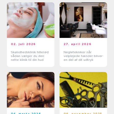
02. juli 2026
27. april 2026
Skøndhedsklinik hillerød
Negletekniker når
sådan vælger du den
velplejede hænder bliver
rette klinik til din hud
en del af dit udtryk
04. marts 2026
06. november 2025