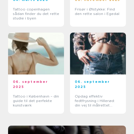
Tattoo copenhagen
Frisør i Ølstykke: Find
sådan finder du det rette
den rette salon i Egedal
studie i byen
06. september
06. september
2025
2025
Tattoo i København – din
Opdag effektiv
guide til det perfekte
fedtfrysning i Hillerød:
kunstværk
din vej til målrettet
fedtreduktion