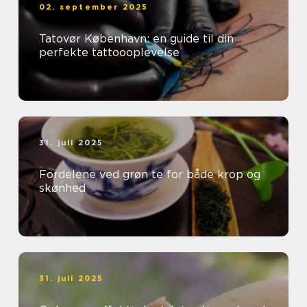
02. september 2025
Tatovør København: en guide til din
perfekte tattoooplevelse
31. juli 2025
Fordelene ved grøn te for både krop og
skønhed
31. juli 2025