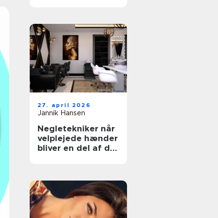
rette klinik til din
hud
27. april 2026
Jannik Hansen
Negletekniker når
velplejede hænder
bliver en del af dit
udtryk