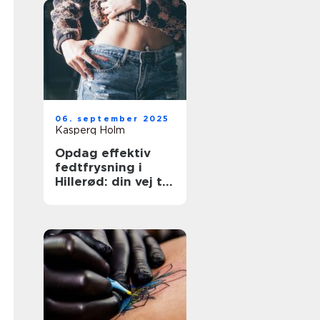
06. september 2025
Kasperq Holm
Opdag effektiv
fedtfrysning i
Hillerød: din vej til
målrettet
fedtreduktion