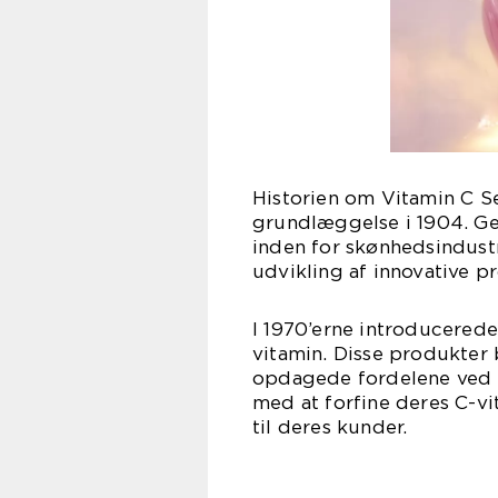
Historien om Vitamin C Se
grundlæggelse i 1904. G
inden for skønhedsindustr
udvikling af innovative p
I 1970’erne introducered
vitamin. Disse produkter
opdagede fordelene ved C
med at forfine deres C-vi
til deres kunder.