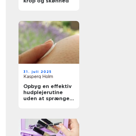
krop og skønhed
31. juli 2025
Kasperq Holm
Opbyg en effektiv
hudplejerutine
uden at sprænge
budgettet