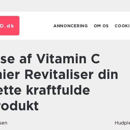
D.
dk
ANNONCERING
OM OS
COOKI
er Revitaliser din
tte kraftfulde
rodukt
sen
Hudpl