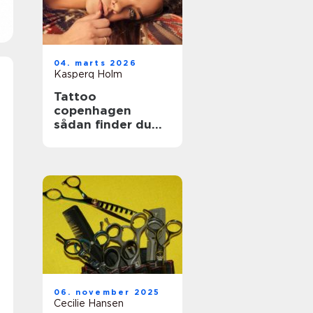
04. marts 2026
Kasperq Holm
Tattoo
copenhagen
sådan finder du
det rette studie i
byen
06. november 2025
Cecilie Hansen