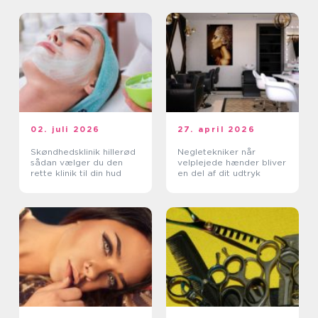
02. juli 2026
27. april 2026
Skøndhedsklinik hillerød
Negletekniker når
sådan vælger du den
velplejede hænder bliver
rette klinik til din hud
en del af dit udtryk