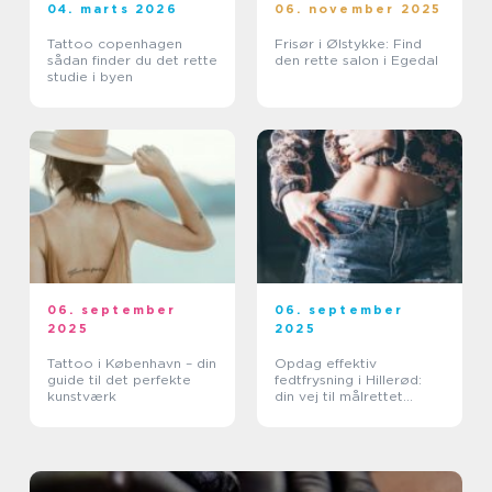
04. marts 2026
06. november 2025
Tattoo copenhagen
Frisør i Ølstykke: Find
sådan finder du det rette
den rette salon i Egedal
studie i byen
06. september
06. september
2025
2025
Tattoo i København – din
Opdag effektiv
guide til det perfekte
fedtfrysning i Hillerød:
kunstværk
din vej til målrettet
fedtreduktion