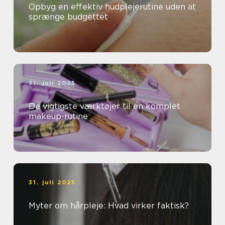
Opbyg en effektiv hudplejerutine uden at
sprænge budgettet
31. juli 2025
De vigtigste værktøjer til en komplet
makeup-rutine
31. juli 2025
Myter om hårpleje: Hvad virker faktisk?