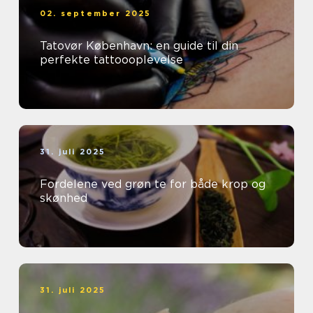
02. september 2025
Tatovør København: en guide til din
perfekte tattoooplevelse
31. juli 2025
Fordelene ved grøn te for både krop og
skønhed
31. juli 2025