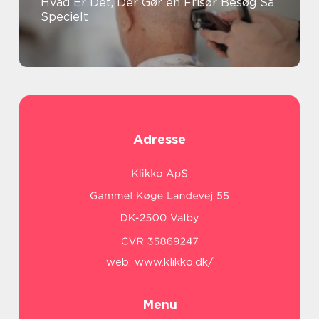
Hvad Er Det, Der Gør en Frisør Besøg Så
Specielt
Adresse
web:
www.klikko.dk/
Menu