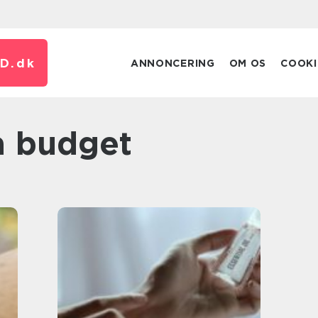
D.
dk
ANNONCERING
OM OS
COOKI
å budget