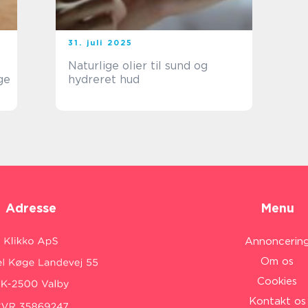
31. juli 2025
Naturlige olier til sund og
ge
hydreret hud
Adresse
Menu
Annoncerin
Om os
Cookies
Kontakt os