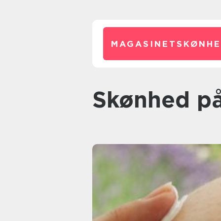
MAGASINETSKØNHE
Skønhed p