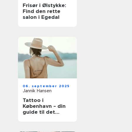
Frisør i Ølstykke:
Find den rette
salon i Egedal
06. september 2025
Jannik Hansen
Tattoo i
København – din
guide til det
perfekte
kunstværk