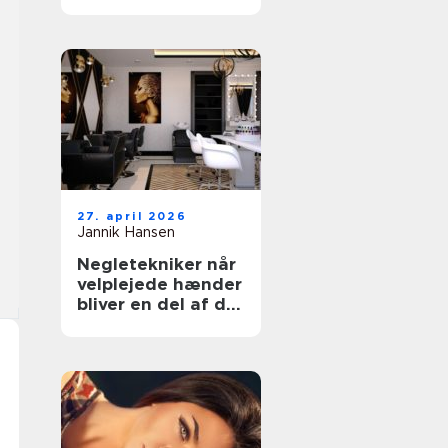
rette klinik til din
hud
27. april 2026
Jannik Hansen
Negletekniker når
velplejede hænder
bliver en del af dit
udtryk