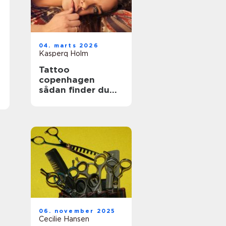
04. marts 2026
Kasperq Holm
Tattoo
copenhagen
sådan finder du
det rette studie i
byen
06. november 2025
Cecilie Hansen