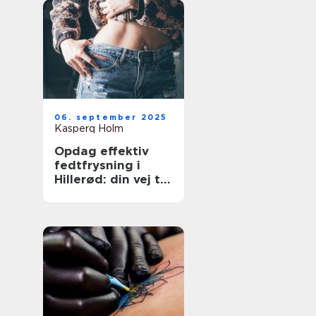
06. september 2025
Kasperq Holm
Opdag effektiv
fedtfrysning i
Hillerød: din vej til
målrettet
fedtreduktion