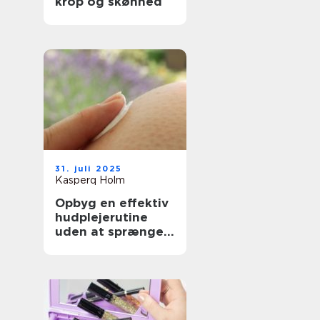
krop og skønhed
31. juli 2025
Kasperq Holm
Opbyg en effektiv
hudplejerutine
uden at sprænge
budgettet