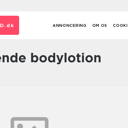
D.
dk
ANNONCERING
OM OS
COOKI
ende bodylotion