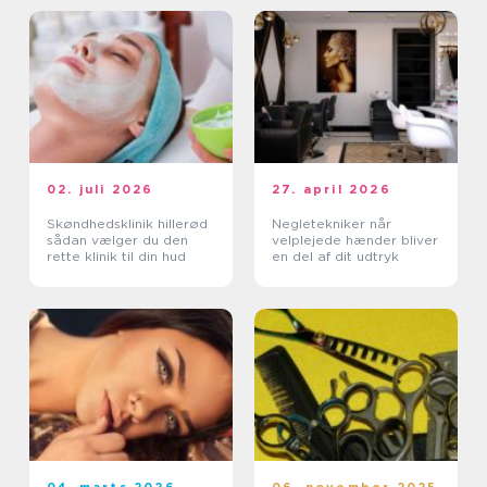
02. juli 2026
27. april 2026
Skøndhedsklinik hillerød
Negletekniker når
sådan vælger du den
velplejede hænder bliver
rette klinik til din hud
en del af dit udtryk