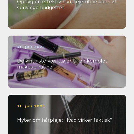
Opbyg en effektiv hudplejerutine uden at
sprænge budgettet
31. juli 2025
De vigtigste værktøjer til en komplet
makeup-rutine
31. juli 2025
Myter om hårpleje: Hvad virker faktisk?