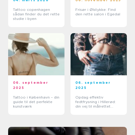
04. marts 2026
06. november 2025
Tattoo copenhagen
Frisør i Ølstykke: Find
sådan finder du det rette
den rette salon i Egedal
studie i byen
06. september
06. september
2025
2025
Tattoo i København – din
Opdag effektiv
guide til det perfekte
fedtfrysning i Hillerød:
kunstværk
din vej til målrettet
fedtreduktion