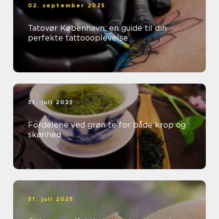
02. september 2025
Tatovør København: en guide til din
perfekte tattoooplevelse
31. juli 2025
Fordelene ved grøn te for både krop og
skønhed
31. juli 2025