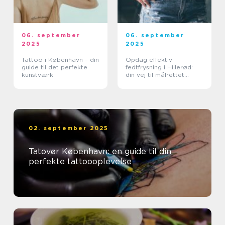
06. september
06. september
2025
2025
Tattoo i København – din
Opdag effektiv
guide til det perfekte
fedtfrysning i Hillerød:
kunstværk
din vej til målrettet
fedtreduktion
02. september 2025
Tatovør København: en guide til din
perfekte tattoooplevelse