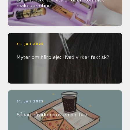
makeup-rutine
31. juli 2025
Myter om hårpleje: Hvad virker faktisk?
31. juli 2025
Sådan påvirker kosten din hud