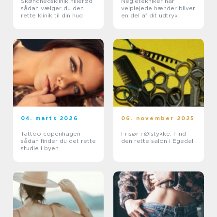
Skøndhedsklinik hillerød
Negletekniker når
sådan vælger du den
velplejede hænder bliver
rette klinik til din hud
en del af dit udtryk
04. marts 2026
06. november 2025
Tattoo copenhagen
Frisør i Ølstykke: Find
sådan finder du det rette
den rette salon i Egedal
studie i byen