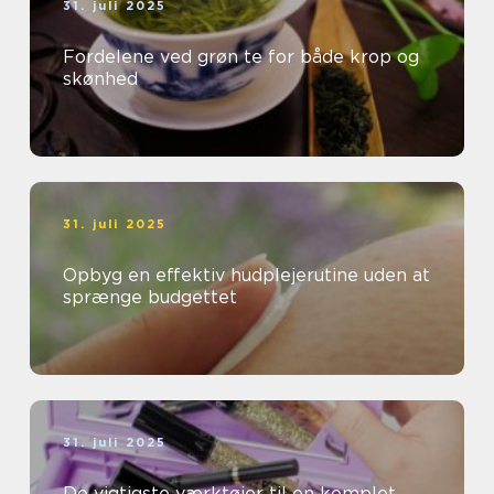
31. juli 2025
Fordelene ved grøn te for både krop og
skønhed
31. juli 2025
Opbyg en effektiv hudplejerutine uden at
sprænge budgettet
31. juli 2025
De vigtigste værktøjer til en komplet