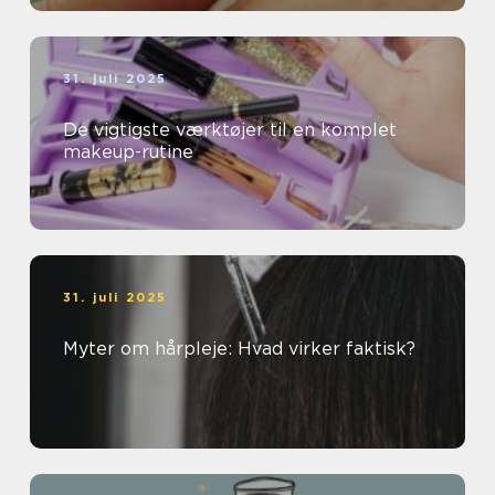
31. juli 2025
De vigtigste værktøjer til en komplet
makeup-rutine
31. juli 2025
Myter om hårpleje: Hvad virker faktisk?