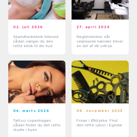
02. juli 2026
27. april 2026
Skøndhedsklinik hillerød
Negletekniker når
sådan vælger du den
velplejede hænder bliver
rette klinik til din hud
en del af dit udtryk
04. marts 2026
06. november 2025
Tattoo copenhagen
Frisør i Ølstykke: Find
sådan finder du det rette
den rette salon i Egedal
studie i byen