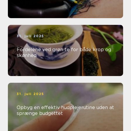
31. juli 2025
Fordelene ved grøn te for både krop og
skønhed
31. juli 2025
Opbyg en effektiv hudplejerutine uden at
sprænge budgettet