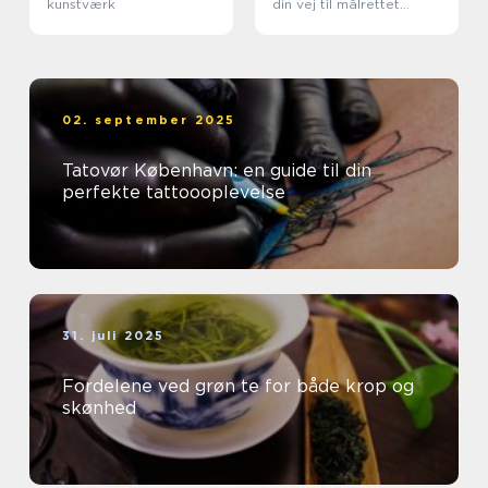
kunstværk
din vej til målrettet
fedtreduktion
02. september 2025
Tatovør København: en guide til din
perfekte tattoooplevelse
31. juli 2025
Fordelene ved grøn te for både krop og
skønhed