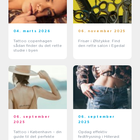
04. marts 2026
06. november 2025
Tattoo copenhagen
Frisør i Ølstykke: Find
sådan finder du det rette
den rette salon i Egedal
studie i byen
06. september
06. september
2025
2025
Tattoo i København – din
Opdag effektiv
guide til det perfekte
fedtfrysning i Hillerød: