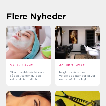
Flere Nyheder
02. juli 2026
27. april 2026
Skøndhedsklinik hillerød
Negletekniker når
sådan vælger du den
velplejede hænder bliver
rette klinik til din hud
en del af dit udtryk