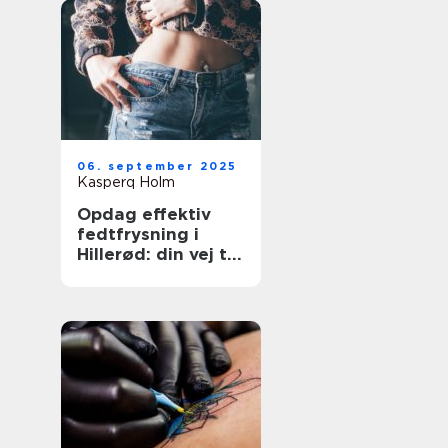
06. september 2025
Kasperq Holm
Opdag effektiv
fedtfrysning i
Hillerød: din vej til
målrettet
fedtreduktion