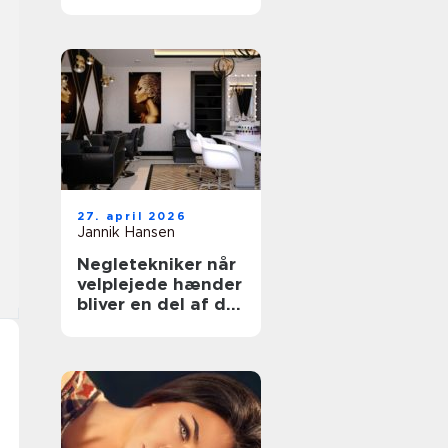
rette klinik til din
hud
27. april 2026
Jannik Hansen
Negletekniker når
velplejede hænder
bliver en del af dit
udtryk