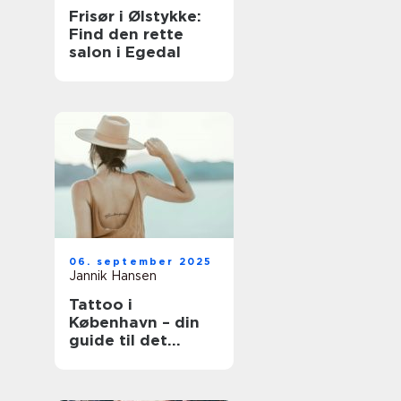
Frisør i Ølstykke:
Find den rette
salon i Egedal
06. september 2025
Jannik Hansen
Tattoo i
København – din
guide til det
perfekte
kunstværk