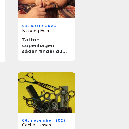
04. marts 2026
Kasperq Holm
Tattoo
copenhagen
sådan finder du
det rette studie i
byen
06. november 2025
Cecilie Hansen