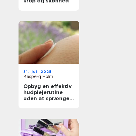
krop og skønhed
31. juli 2025
Kasperq Holm
Opbyg en effektiv
hudplejerutine
uden at sprænge
budgettet