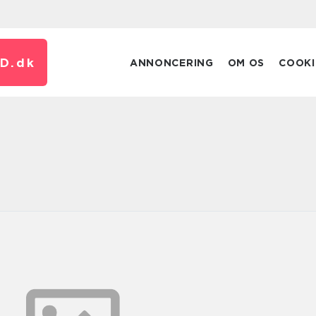
D.
dk
ANNONCERING
OM OS
COOKI