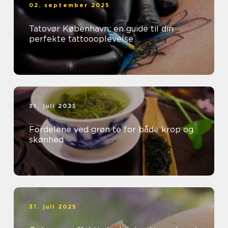
02. september 2025
Tatovør København: en guide til din
perfekte tattoooplevelse
31. juli 2025
Fordelene ved grøn te for både krop og
skønhed
31. juli 2025