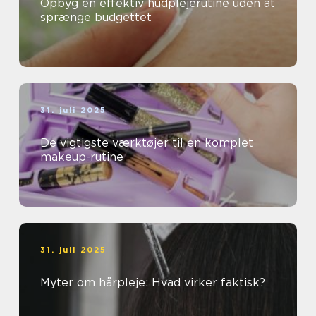
Opbyg en effektiv hudplejerutine uden at
sprænge budgettet
31. juli 2025
De vigtigste værktøjer til en komplet
makeup-rutine
31. juli 2025
Myter om hårpleje: Hvad virker faktisk?