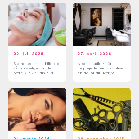
02. juli 2026
27. april 2026
Skøndhedsklinik hillerød
Negletekniker når
sådan vælger du den
velplejede hænder bliver
rette klinik til din hud
en del af dit udtryk
04. marts 2026
06. november 2025