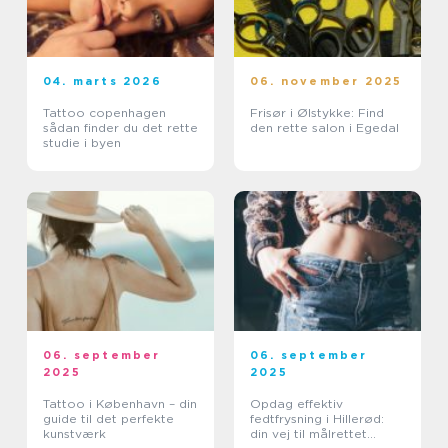
04. marts 2026
06. november 2025
Tattoo copenhagen
Frisør i Ølstykke: Find
sådan finder du det rette
den rette salon i Egedal
studie i byen
06. september
06. september
2025
2025
Tattoo i København – din
Opdag effektiv
guide til det perfekte
fedtfrysning i Hillerød:
kunstværk
din vej til målrettet