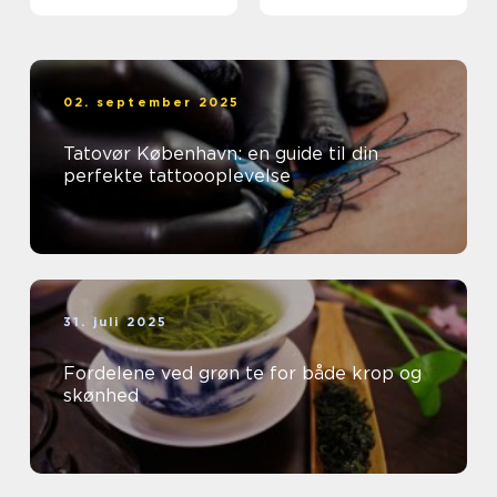
fedtreduktion
02. september 2025
Tatovør København: en guide til din
perfekte tattoooplevelse
31. juli 2025
Fordelene ved grøn te for både krop og
skønhed