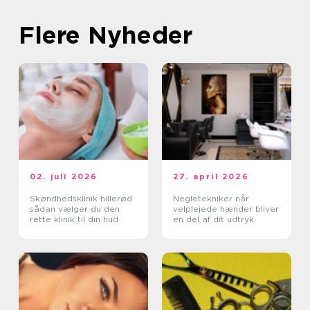
Flere Nyheder
02. juli 2026
27. april 2026
Skøndhedsklinik hillerød
Negletekniker når
sådan vælger du den
velplejede hænder bliver
rette klinik til din hud
en del af dit udtryk