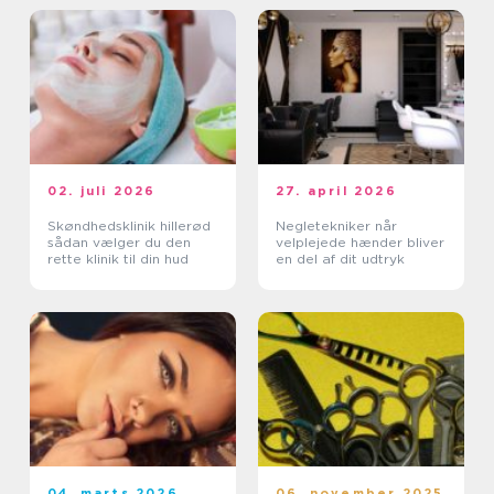
02. juli 2026
27. april 2026
Skøndhedsklinik hillerød
Negletekniker når
sådan vælger du den
velplejede hænder bliver
rette klinik til din hud
en del af dit udtryk
04. marts 2026
06. november 2025