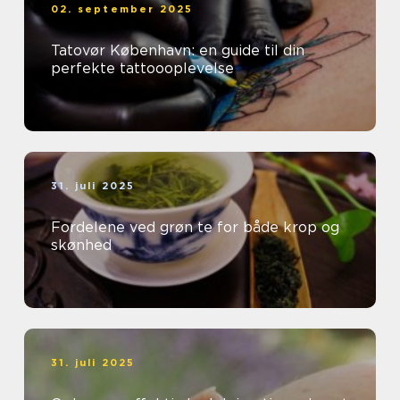
02. september 2025
Tatovør København: en guide til din
perfekte tattoooplevelse
31. juli 2025
Fordelene ved grøn te for både krop og
skønhed
31. juli 2025