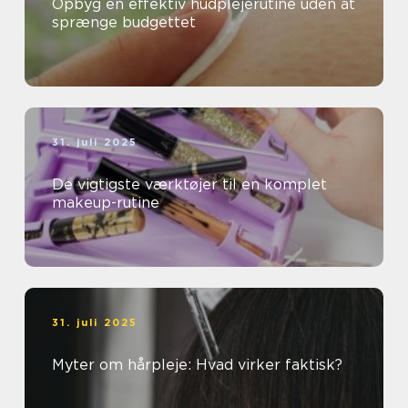
Opbyg en effektiv hudplejerutine uden at
sprænge budgettet
31. juli 2025
De vigtigste værktøjer til en komplet
makeup-rutine
31. juli 2025
Myter om hårpleje: Hvad virker faktisk?