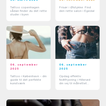
Tattoo copenhagen
Frisør i Ølstykke: Find
sådan finder du det rette
den rette salon i Egedal
studie i byen
06. september
06. september
2025
2025
Tattoo i København – din
Opdag effektiv
guide til det perfekte
fedtfrysning i Hillerød:
kunstværk
din vej til målrettet
fedtreduktion