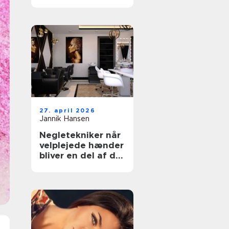
rette klinik til din
hud
27. april 2026
Jannik Hansen
Negletekniker når
velplejede hænder
bliver en del af dit
udtryk