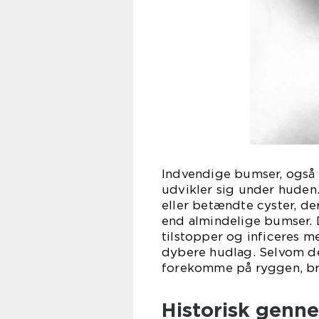
Indvendige bumser, også k
udvikler sig under huden
eller betændte cyster, de
end almindelige bumser. D
tilstopper og inficeres me
dybere hudlag. Selvom de
forekomme på ryggen, br
Historisk genn