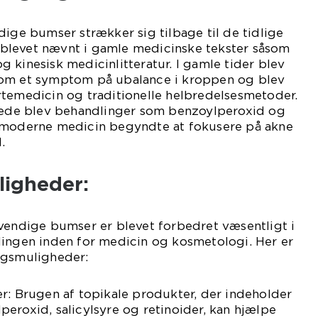
dige bumser strækker sig tilbage til de tidlige
er blevet nævnt i gamle medicinske tekster såsom
 kinesisk medicinlitteratur. I gamle tider blev
som et symptom på ubalance i kroppen og blev
rtemedicin og traditionelle helbredelsesmetoder.
drede blev behandlinger som benzoylperoxid og
 moderne medicin begyndte at fokusere på akne
.
igheder:
vendige bumser er blevet forbedret væsentligt i
lingen inden for medicin og kosmetologi. Her er
ngsmuligheder:
r: Brugen af topikale produkter, der indeholder
eroxid, salicylsyre og retinoider, kan hjælpe