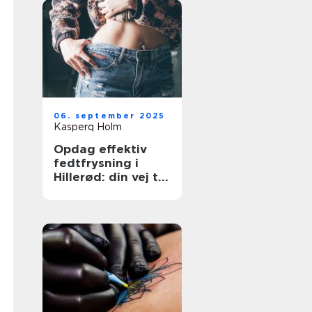
06. september 2025
Kasperq Holm
Opdag effektiv
fedtfrysning i
Hillerød: din vej til
målrettet
fedtreduktion