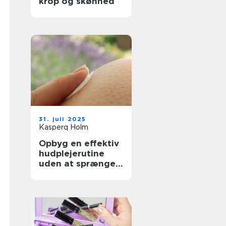
krop og skønhed
31. juli 2025
Kasperq Holm
Opbyg en effektiv
hudplejerutine
uden at sprænge
budgettet