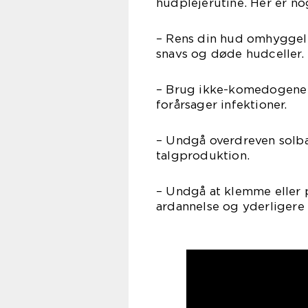
hudplejerutine. Her er nog
– Rens din hud omhyggeli
snavs og døde hudceller.
– Brug ikke-komedogene p
forårsager infektioner.
– Undgå overdreven solbad
talgproduktion.
– Undgå at klemme eller p
ardannelse og yderligere 