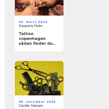
04. marts 2026
Kasperq Holm
Tattoo
copenhagen
sådan finder du
det rette studie i
byen
06. november 2025
Cecilie Hansen