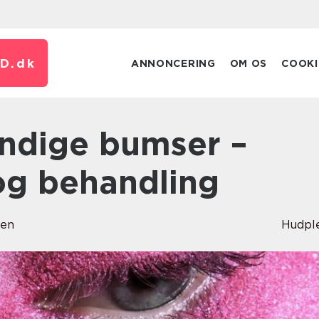
D.
dk
ANNONCERING
OM OS
COOKI
og behandling
sen
Hudpl