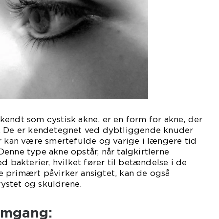
endt som cystisk akne, er en form for akne, der
. De er kendetegnet ved dybtliggende knuder
r kan være smertefulde og varige i længere tid
enne type akne opstår, når talgkirtlerne
d bakterier, hvilket fører til betændelse i de
 primært påvirker ansigtet, kan de også
ystet og skuldrene.
emgang: