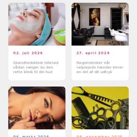
02. juli 2026
27. april 2026
Skøndhedsklinik hillerød
Negletekniker når
sådan vælger du den
velplejede hænder bliver
rette klinik til din hud
en del af dit udtryk
04. marts 2026
06. november 2025