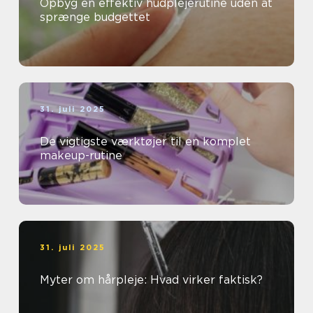
Opbyg en effektiv hudplejerutine uden at
sprænge budgettet
31. juli 2025
De vigtigste værktøjer til en komplet
makeup-rutine
31. juli 2025
Myter om hårpleje: Hvad virker faktisk?