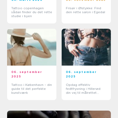
Tattoo copenhagen
Frisør i Ølstykke: Find
sådan finder du det rette
den rette salon i Egedal
studie i byen
06. september
06. september
2025
2025
Tattoo i København – din
Opdag effektiv
guide til det perfekte
fedtfrysning i Hillerød:
kunstværk
din vej til målrettet
fedtreduktion