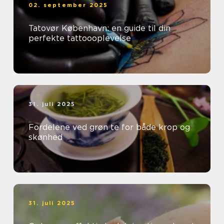
02. september 2025
Tatovør København: en guide til din
perfekte tattoooplevelse
31. juli 2025
Fordelene ved grøn te for både krop og
skønhed
31. juli 2025