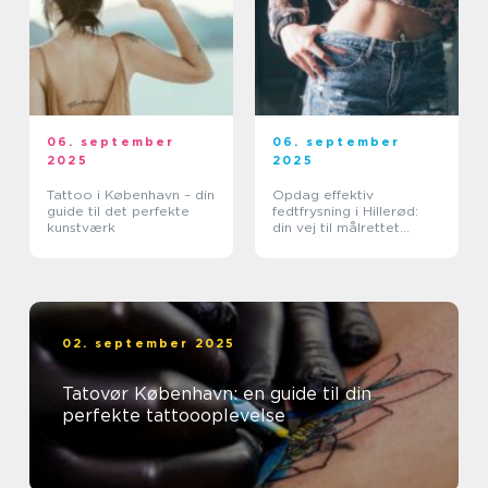
06. september
06. september
2025
2025
Tattoo i København – din
Opdag effektiv
guide til det perfekte
fedtfrysning i Hillerød:
kunstværk
din vej til målrettet
fedtreduktion
02. september 2025
Tatovør København: en guide til din
perfekte tattoooplevelse