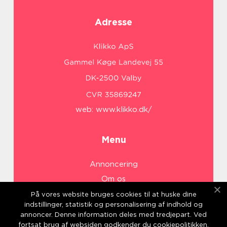
Adresse
web:
www.klikko.dk/
Menu
Annoncering
Om os
Cookies
På vores website bruges cookies til at huske dine
indstillinger, statistik og personalisering af indhold og
Kontakt os
annoncer. Denne information deles med tredjepart. Ved
Sitemap
fortsat brug af websiden godkender du cookiepolitikken.