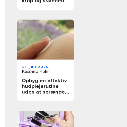
krop og skønhed
31. juli 2025
Kasperq Holm
Opbyg en effektiv
hudplejerutine
uden at sprænge
budgettet