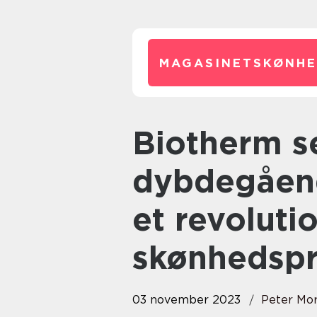
MAGASINETSKØNHE
Biotherm serum – En
dybdegåend
et revolut
skønhedsp
03 november 2023
Peter Mo