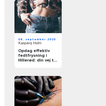
06. september 2025
Kasperq Holm
Opdag effektiv
fedtfrysning i
Hillerød: din vej til
målrettet
fedtreduktion