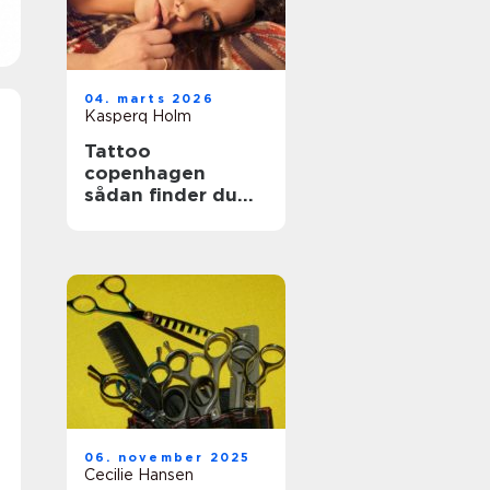
04. marts 2026
Kasperq Holm
Tattoo
copenhagen
sådan finder du
det rette studie i
byen
06. november 2025
Cecilie Hansen