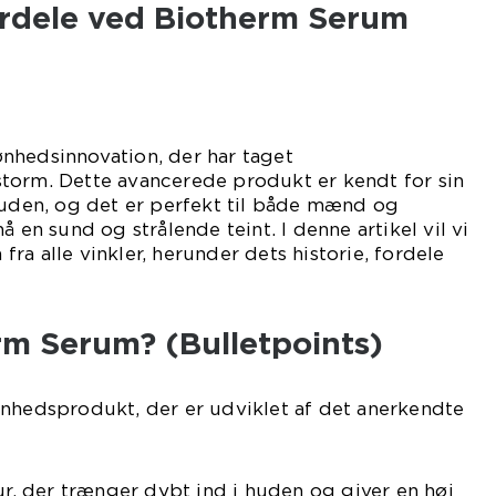
ordele ved Biotherm Serum
nhedsinnovation, der har taget
torm. Dette avancerede produkt er kendt for sin
huden, og det er perfekt til både mænd og
å en sund og strålende teint. I denne artikel vil vi
ra alle vinkler, herunder dets historie, fordele
rm Serum? (Bulletpoints)
ønhedsprodukt, der er udviklet af det anerkendte
tur, der trænger dybt ind i huden og giver en høj