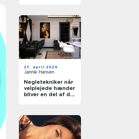
rette klinik til din
hud
27. april 2026
Jannik Hansen
Negletekniker når
velplejede hænder
bliver en del af dit
udtryk