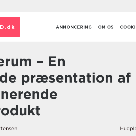
D.
dk
ANNONCERING
OM OS
COOKI
e præsentation af
ionerende
rodukt
rtensen
Hudpl