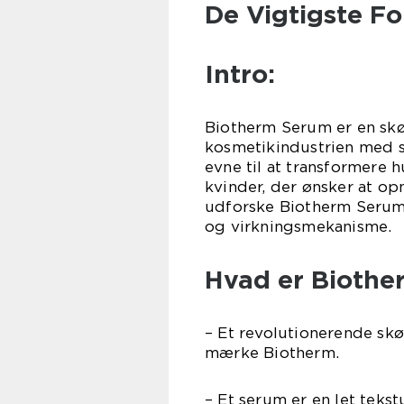
De Vigtigste F
Intro:
Biotherm Serum er en skø
kosmetikindustrien med s
evne til at transformere 
kvinder, der ønsker at opn
udforske Biotherm Serum f
og virkningsmekanisme.
Hvad er Biothe
– Et revolutionerende sk
mærke Biotherm.
– Et serum er en let teks