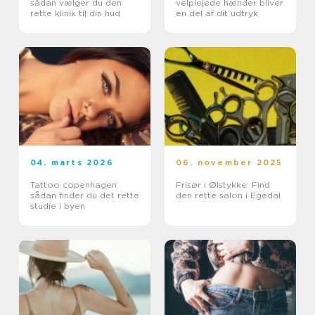
sådan vælger du den
velplejede hænder bliver
rette klinik til din hud
en del af dit udtryk
04. marts 2026
06. november 2025
Tattoo copenhagen
Frisør i Ølstykke: Find
sådan finder du det rette
den rette salon i Egedal
studie i byen