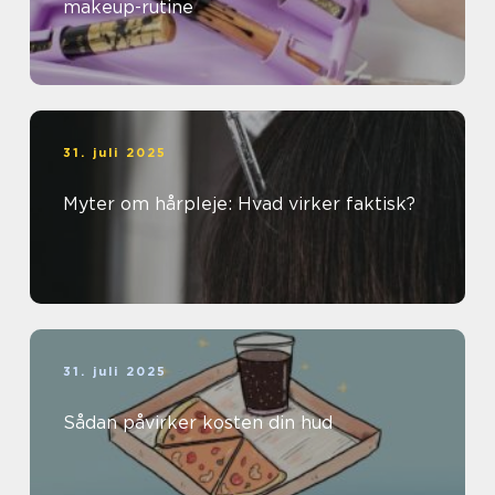
makeup-rutine
31. juli 2025
Myter om hårpleje: Hvad virker faktisk?
31. juli 2025
Sådan påvirker kosten din hud