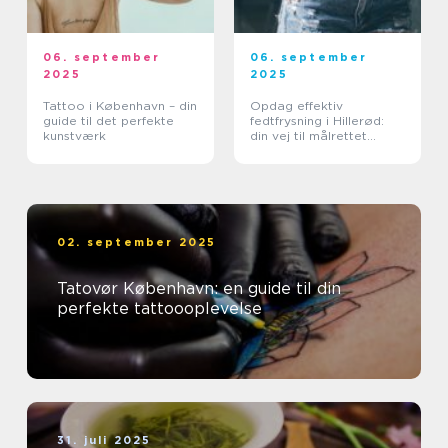
06. september
06. september
2025
2025
Tattoo i København – din
Opdag effektiv
guide til det perfekte
fedtfrysning i Hillerød:
kunstværk
din vej til målrettet
fedtreduktion
02. september 2025
Tatovør København: en guide til din
perfekte tattoooplevelse
31. juli 2025