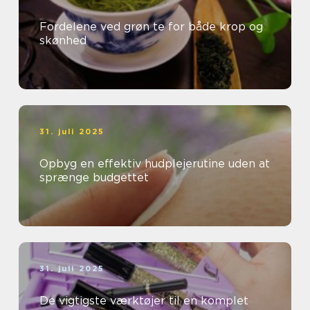
Fordelene ved grøn te for både krop og
skønhed
31. juli 2025
Opbyg en effektiv hudplejerutine uden at
sprænge budgettet
31. juli 2025
De vigtigste værktøjer til en komplet