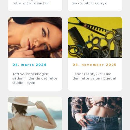
rette klinik til din hud
en del af dit udtryk
04. marts 2026
06. november 2025
Tattoo copenhagen
Frisør i Ølstykke: Find
sådan finder du det rette
den rette salon i Egedal
studie i byen