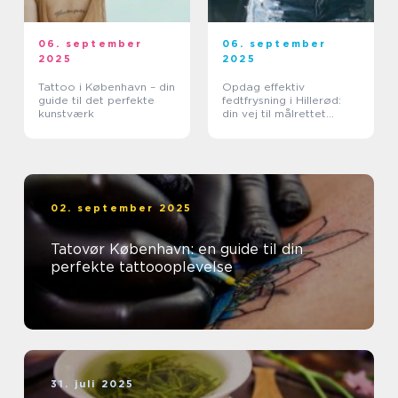
06. september
06. september
2025
2025
Tattoo i København – din
Opdag effektiv
guide til det perfekte
fedtfrysning i Hillerød:
kunstværk
din vej til målrettet
fedtreduktion
02. september 2025
Tatovør København: en guide til din
perfekte tattoooplevelse
31. juli 2025