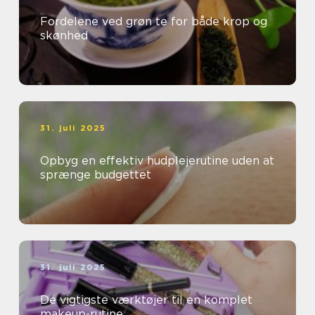
Fordelene ved grøn te for både krop og
skønhed
31. juli 2025
Opbyg en effektiv hudplejerutine uden at
sprænge budgettet
31. juli 2025
De vigtigste værktøjer til en komplet
makeup-rutine