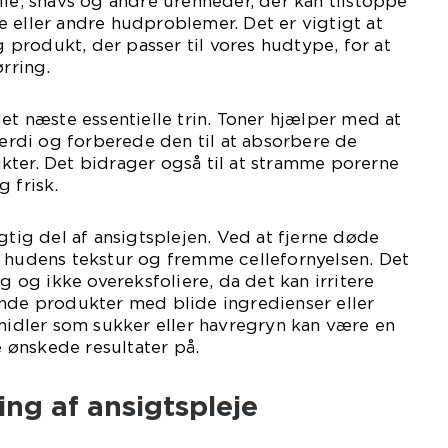
lie, snavs og andre urenheder, der kan tilstoppe
 eller andre hudproblemer. Det er vigtigt at
produkt, der passer til vores hudtype, for at
ørring.
det næste essentielle trin. Toner hjælper med at
di og forberede den til at absorbere de
kter. Det bidrager også til at stramme porerne
 frisk.
gtig del af ansigtsplejen. Ved at fjerne døde
e hudens tekstur og fremme cellefornyelsen. Det
ig og ikke overeksfoliere, da det kan irritere
ende produkter med blide ingredienser eller
 midler som sukker eller havregryn kan være en
ønskede resultater på.
ing af ansigtspleje