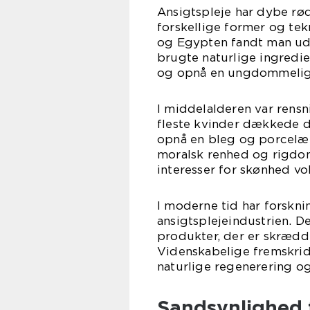
Ansigtspleje har dybe rødd
forskellige former og te
og Egypten fandt man ud a
brugte naturlige ingredi
og opnå en ungdommelig
I middelalderen var rensn
fleste kvinder dækkede de
opnå en bleg og porcelæn
moralsk renhed og rigdom
interesser for skønhed v
I moderne tid har forskni
ansigtsplejeindustrien. D
produkter, der er skrædde
Videnskabelige fremskrid
naturlige regenerering o
Sandsynlighed 