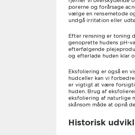
fjerner vi overskydende o
porerne og forårsage acne
vælge en rensemetode og 
undgå irritation eller udt
Efter rensning er toning 
genoprette hudens pH-vær
efterfølgende plejeprodu
og efterlade huden klar og
Eksfoliering er også en vi
hudceller kan vi forbedr
er vigtigt at være forsigt
huden. Brug af eksfolier
eksfoliering af naturlige
skånsom måde at opnå de 
Historisk udvikl