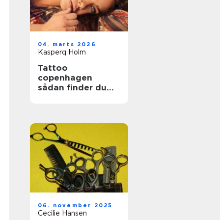
04. marts 2026
Kasperq Holm
Tattoo
copenhagen
sådan finder du
det rette studie i
byen
06. november 2025
Cecilie Hansen