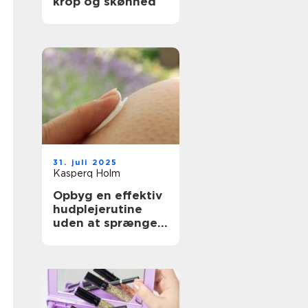
krop og skønhed
31. juli 2025
Kasperq Holm
Opbyg en effektiv
hudplejerutine
uden at sprænge
budgettet