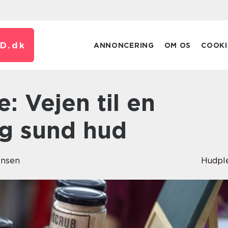
D.
dk
ANNONCERING
OM OS
COOKI
og sund hud
ensen
Hudpl