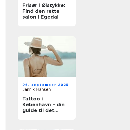
Frisør i Ølstykke:
Find den rette
salon i Egedal
06. september 2025
Jannik Hansen
Tattoo i
København – din
guide til det
perfekte
kunstværk