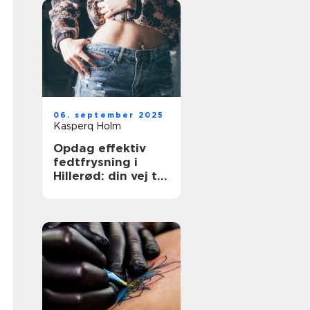
06. september 2025
Kasperq Holm
Opdag effektiv
fedtfrysning i
Hillerød: din vej til
målrettet
fedtreduktion