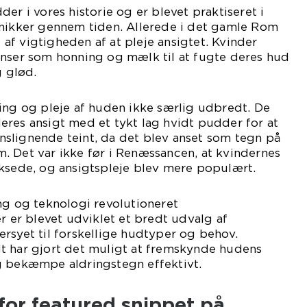
er i vores historie og er blevet praktiseret i
knikker gennem tiden. Allerede i det gamle Rom
f vigtigheden af at pleje ansigtet. Kvinder
enser som honning og mælk til at fugte deres hud
 glød.
ing og pleje af huden ikke særlig udbredt. De
res ansigt med et tykt lag hvidt pudder for at
slignende teint, da det blev anset som tegn på
. Det var ikke før i Renæssancen, at kvindernes
oksede, og ansigtspleje blev mere populært.
ng og teknologi revolutioneret
er er blevet udviklet et bredt udvalg af
rsyet til forskellige hudtyper og behov.
t har gjort det muligt at fremskynde hudens
g bekæmpe aldringstegn effektivt.
for featured snippet på