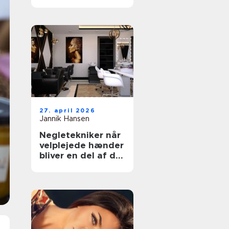
rette klinik til din
hud
27. april 2026
Jannik Hansen
Negletekniker når
velplejede hænder
bliver en del af dit
udtryk