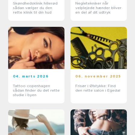
Skøndhedsklinik hillerød
Negletekniker når
sådan vælger du den
velplejede hænder bliver
rette klinik til din hud
en del af dit udtryk
04. marts 2026
06. november 2025
Tattoo copenhagen
Frisør i Ølstykke: Find
sådan finder du det rette
den rette salon i Egedal
studie i byen