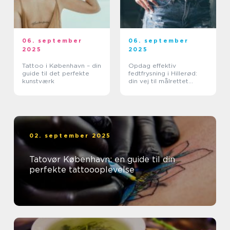
06. september
06. september
2025
2025
Tattoo i København – din
Opdag effektiv
guide til det perfekte
fedtfrysning i Hillerød:
kunstværk
din vej til målrettet
fedtreduktion
02. september 2025
Tatovør København: en guide til din
perfekte tattoooplevelse