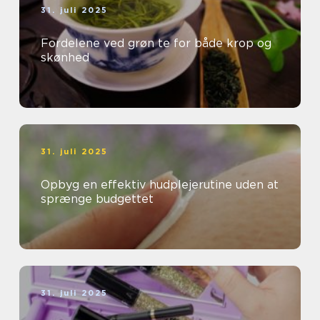
31. juli 2025
Fordelene ved grøn te for både krop og
skønhed
31. juli 2025
Opbyg en effektiv hudplejerutine uden at
sprænge budgettet
31. juli 2025