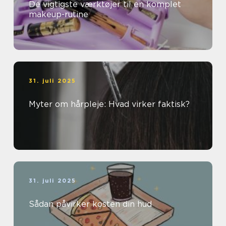
De vigtigste værktøjer til en komplet
makeup-rutine
31. juli 2025
Myter om hårpleje: Hvad virker faktisk?
31. juli 2025
Sådan påvirker kosten din hud