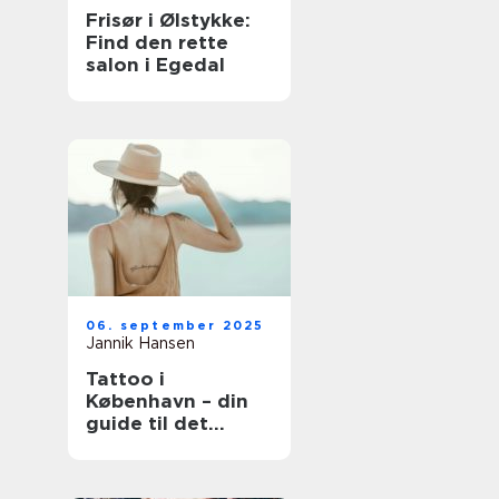
Frisør i Ølstykke:
Find den rette
salon i Egedal
06. september 2025
Jannik Hansen
Tattoo i
København – din
guide til det
perfekte
kunstværk