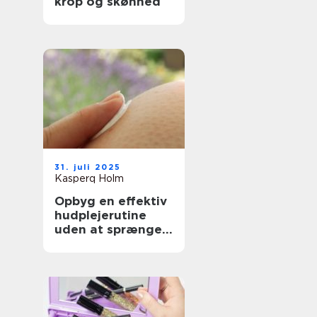
krop og skønhed
31. juli 2025
Kasperq Holm
Opbyg en effektiv
hudplejerutine
uden at sprænge
budgettet