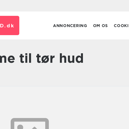
D.
dk
ANNONCERING
OM OS
COOKI
me til tør hud