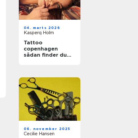
04. marts 2026
Kasperq Holm
Tattoo
copenhagen
sådan finder du
det rette studie i
byen
06. november 2025
Cecilie Hansen