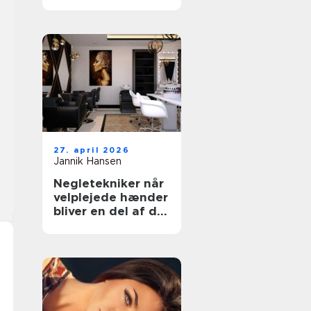
rette klinik til din
hud
27. april 2026
Jannik Hansen
Negletekniker når
velplejede hænder
bliver en del af dit
udtryk