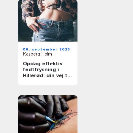
06. september 2025
Kasperq Holm
Opdag effektiv
fedtfrysning i
Hillerød: din vej til
målrettet
fedtreduktion