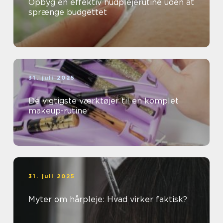
Opbyg en effektiv hudplejerutine uden at
sprænge budgettet
31. juli 2025
De vigtigste værktøjer til en komplet
makeup-rutine
31. juli 2025
Myter om hårpleje: Hvad virker faktisk?