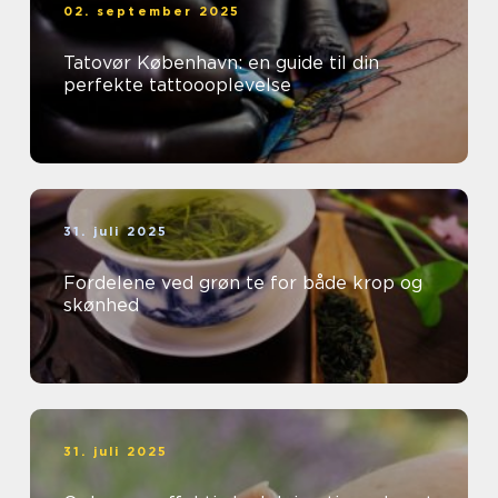
02. september 2025
Tatovør København: en guide til din
perfekte tattoooplevelse
31. juli 2025
Fordelene ved grøn te for både krop og
skønhed
31. juli 2025