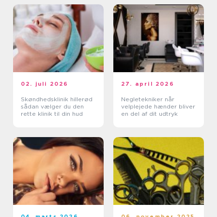
02. juli 2026
27. april 2026
Skøndhedsklinik hillerød
Negletekniker når
sådan vælger du den
velplejede hænder bliver
rette klinik til din hud
en del af dit udtryk
04. marts 2026
06. november 2025