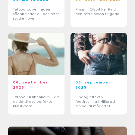
Tattoo copenhagen
Frisør i Ølstykke: Find
sådan finder du det rette
den rette salon i Egedal
studie i byen
06. september
06. september
2025
2025
Tattoo i København – din
Opdag effektiv
guide til det perfekte
fedtfrysning i Hillerød:
kunstværk
din vej til målrettet
fedtreduktion